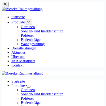
Zum
Inhalt
springen
Startseite
Produkte
Gardinen
Sonnen- und Insektenschutz
Polsterei
Bodenbeläge
Wandgestaltung
Dienstleistungen
Aktuelles
Über uns
JAB Marktplatz
Kontakt
Startseite
Produkte
Gardinen
Sonnen- und Insektenschutz
Polsterei
Bodenbeläge